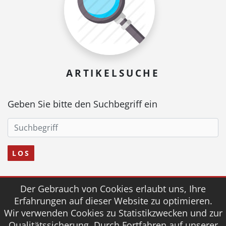
ARTIKELSUCHE
Geben Sie bitte den Suchbegriff ein
LOS
Der Gebrauch von Cookies erlaubt uns, Ihre
© 2026 fairmed Medizintechnik
Erfahrungen auf dieser Website zu optimieren.
Wir verwenden Cookies zu Statistikzwecken und zur
AGB
IMPRESSUM
DOWNLOAD
Qualitätssicherung. Durch Fortfahren auf unserer