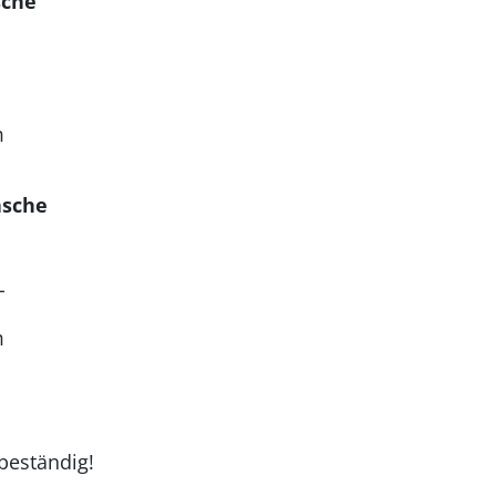
sche
m
asche
L
m
beständig!