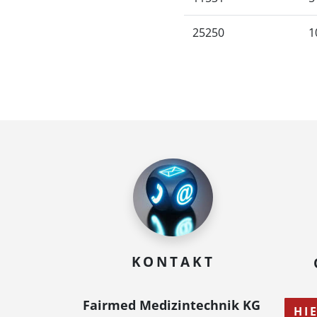
25250
1
KONTAKT
Fairmed Medizintechnik KG
HI